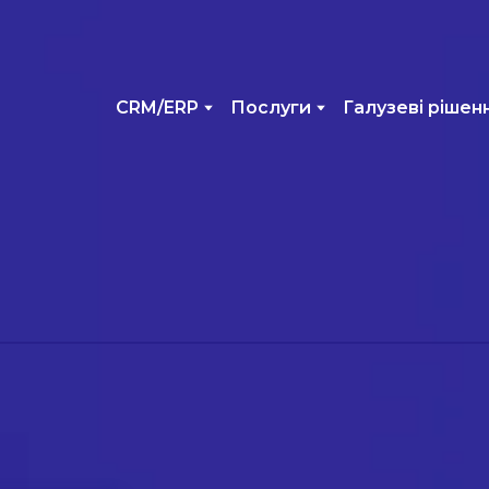
CRM/ERP
Послуги
Галузеві рішен