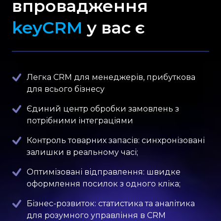
впровадження
keyCRM
у вас є
Легка CRM для менеджерів, прибуткова
для всього бізнесу
Єдиний центр обробки замовлень з
потрібними інтеграціями
Контроль товарних запасів: синхронізовані
залишки в реальному часі;
Оптимізовані відправлення: швидке
оформлення посилок з одного кліка;
Бізнес-розвиток: статистика та аналітика
для розумного управління в CRM