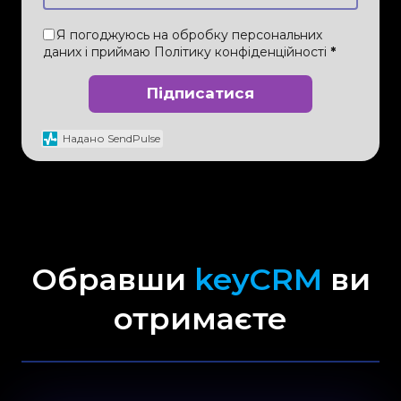
Я погоджуюсь на обробку персональних
даних і приймаю
Політику конфіденційності
*
Підписатися
Надано SendPulse
Обравши
keyCRM
ви
отримаєте