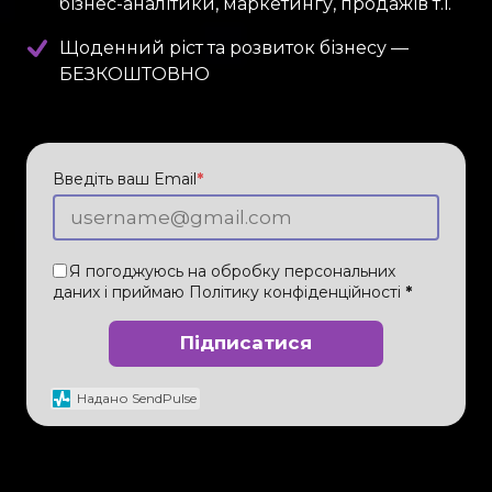
бізнес-аналітики, маркетингу, продажів т.і.
Щоденний ріст та розвиток бізнесу —
БЕЗКОШТОВНО
Введіть ваш Email
*
Я погоджуюсь на обробку персональних
даних і приймаю
Політику конфіденційності
*
Підписатися
Надано SendPulse