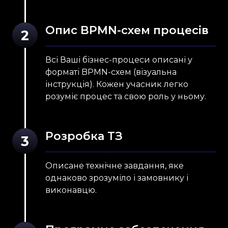
Опис BPMN-схем процесів
2
Всі Ваші
бізнес-процеси описані
у
форматі BPMN-схем (візуальна
інструкція). Кожен учасник легко
розуміє процес та свою роль у ньому.
Розробка ТЗ
3
Описане технічне завдання, яке
однаково зрозуміло і замовнику і
виконавцю.