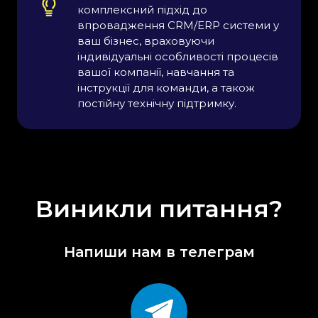
комплексний підхід до 
roup
Save as
our design has more than one
Save as .SVG and make sure
e, make sure to ungroup
“Use Artboards” is checked
впровадження CRM/ERP системи у 
ваш бізнес, враховуючи 
індивідуальні особливості процесів 
вашої компанії, навчання та 
інструкції для команди, а також 
постійну технічну підтримку.
Виникли питання?
Напиши нам в телеграм