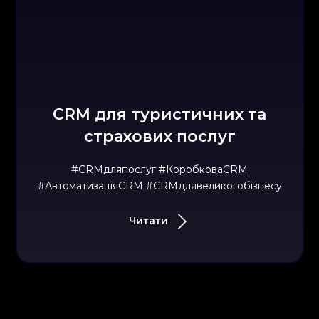
CRM для туристичних та
страхових послуг
#CRMдляпослуг #КоробковаCRM
#АвтоматизаціяCRM #CRMдлявеликогобізнесу
Читати