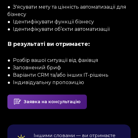
● З'ясувати мету та цінність
автоматизації
для
бізнесу
● Ідентифікувати функції бізнесу
● Ідентифікувати об’єкти автоматизації
В результаті ви отримаєте:
● Розбір вашої ситуації від фахівця
● Заповнений бриф
● Варіанти CRM та/або інших ІТ-рішень
● Індивідуальну пропозицію
Заявка на консультацію
The Noun Project
Icon Template
http://thenounproject.com
Іншими словами — ви отримаєте 
.SVG