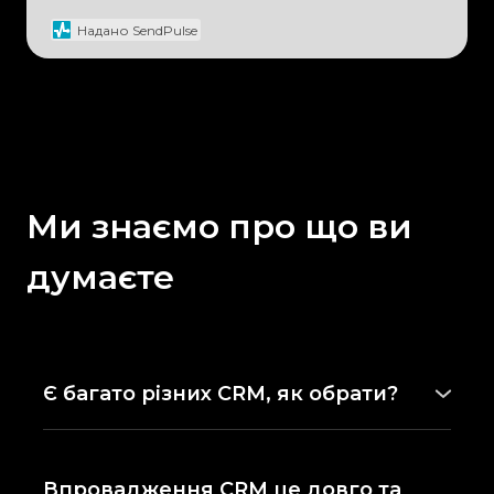
Надано SendPulse
Ми знаємо про що ви
думаєте
Є багато різних CRM, як обрати?
На
консультації
, PROCRM підбере CRM-
систему, яка буде оптимальним рішенням
саме для вашого бізнесу.
Впровадження CRM це довго та