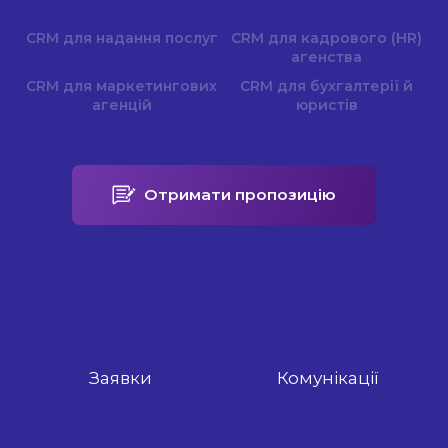
CRM для н
адання послуг
CRM для кадрового (HR)
а
генства
CRM для маркетинг
ових
CRM для бухгалтер
ії й
агенцій
юристів
Отримати пропозицію
Заявки
Комунікації