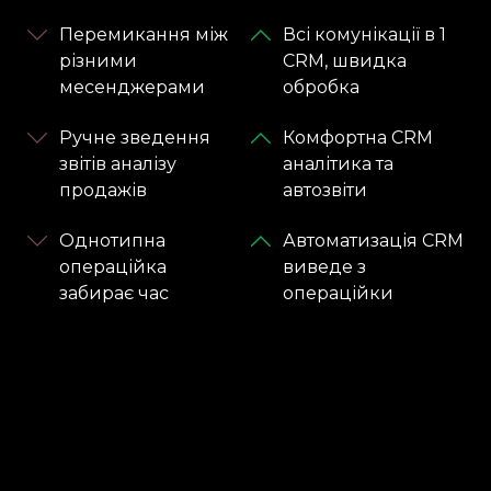
Перемикання між
Всі комунікації в 1
різними
CRM, швидка
месенджерами
обробка
Ручне зведення
Комфортна CRM
звітів аналізу
аналітика та
продажів
автозвіти
Однотипна
Автоматизація CRM
операційка
виведе з
забирає час
операційки