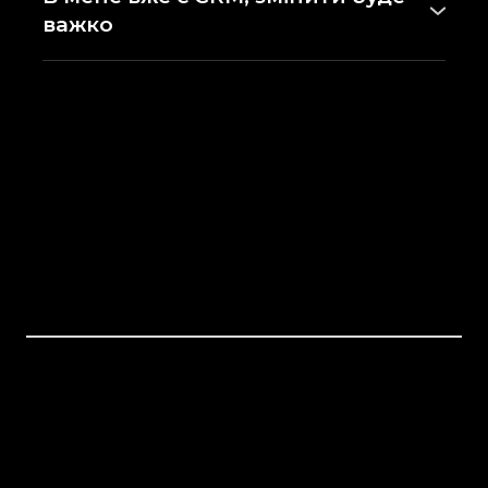
важко
Міграція CRM - це стандартна практика. За
7+ років роботи ми виробили надійну
методику перенесення даних без втрат.