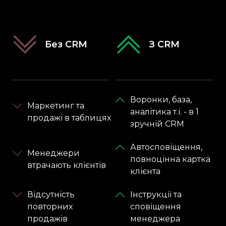
Без CRM
З CRM
Воронки, база,
Маркетинг та
аналітика т.і. - в 1
продажі в таблицях
зручній CRM
Автосповіщення,
Менеджери
повноцінна картка
втрачають клієнтів
клієнта
Відсутність
Інструкції та
повторних
сповіщення
продажів
менеджера