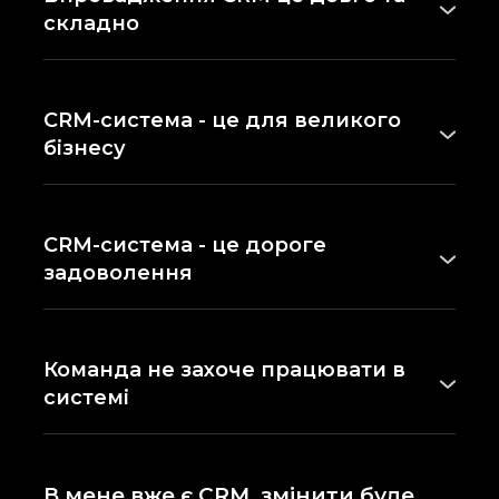
складно
Процес впровадження CRM для послуг
буде швидше та простіше зі спеціалістом,
що працює по вже налагодженій технології.
CRM-система - це для великого
бізнесу
Як і для великих компаній, CRM для
відділу продажів малого й середнього
бізнесу сильно збільшує продажі та
CRM-система - це дороге
ефективність.
задоволення
Якщо завдяки впровадженню CRM
продажі послуг виростуть хоча б на 20% -
як швидко це окупить ваші інвестиції?
Команда не захоче працювати в
системі
Після кожного впровадження CRM для
сфери послуг проводиться навчання та
тренінги для швидкої та легкої адаптації.
В мене вже є CRM, змінити буде